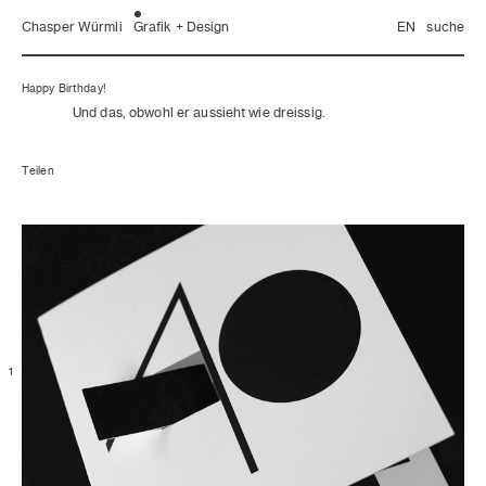
Chasper Würmli
Grafik + Design
EN
suche
Happy Birthday!
Und das, obwohl er aussieht wie dreissig.
Teilen
1